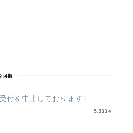
労回復
受付を中止しております）
5,500
円