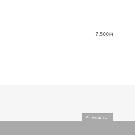
7,500
円
PAGE TOP