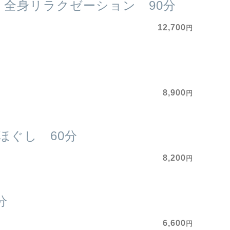
全身リラクゼーション 90分
12,700
円
8,900
円
ほぐし 60分
8,200
円
分
6,600
円